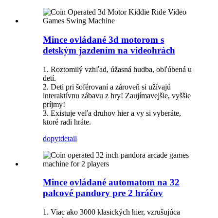
Mince ovládané 3d motorom s
detským jazdením na videohrách
1. Roztomilý vzhľad, úžasná hudba, obľúbená u
detí.
2. Deti pri šoférovaní a zároveň si užívajú
interaktívnu zábavu z hry! Zaujímavejšie, vyššie
príjmy!
3. Existuje veľa druhov hier a vy si vyberáte,
ktoré radi hráte.
dopyt
detail
Mince ovládané automatom na 32
palcové pandory pre 2 hráčov
1. Viac ako 3000 klasických hier, vzrušujúca