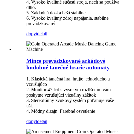
4. Vysoko kvalitné súčasti stroja, nech sa používa
dlho.
5. Základná doska beží stabilne
6. Vysoko kvalitný zdroj napájania, stabilne
prevádzkovaný.
dopyt
detail
Mince prevádzkované arkádové
hudobné tanečné hracie automaty
1. Klasická tanečná hra, hrajte jednoducho a
vzrušujúco
2. Monitor 47 lcd s vysokým rozlíšením vám
poskytne vzrušujúci vizuálny zážitok
3. Stereofónny zvukový systém priťahuje vaše
uši.
4. Módny dizajn. Farebné osvetlenie
dopyt
detail