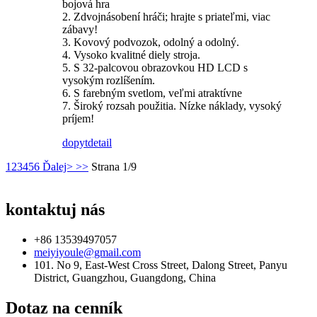
bojová hra
2. Zdvojnásobení hráči; hrajte s priateľmi, viac
zábavy!
3. Kovový podvozok, odolný a odolný.
4. Vysoko kvalitné diely stroja.
5. S 32-palcovou obrazovkou HD LCD s
vysokým rozlíšením.
6. S farebným svetlom, veľmi atraktívne
7. Široký rozsah použitia. Nízke náklady, vysoký
príjem!
dopyt
detail
1
2
3
4
5
6
Ďalej>
>>
Strana 1/9
kontaktuj nás
+86 13539497057
meiyiyoule@gmail.com
101. No 9, East-West Cross Street, Dalong Street, Panyu
District, Guangzhou, Guangdong, China
Dotaz na cenník