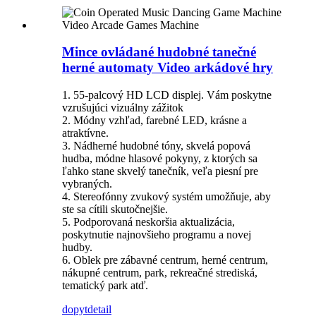
Mince ovládané hudobné tanečné
herné automaty Video arkádové hry
1. 55-palcový HD LCD displej. Vám poskytne
vzrušujúci vizuálny zážitok
2. Módny vzhľad, farebné LED, krásne a
atraktívne.
3. Nádherné hudobné tóny, skvelá popová
hudba, módne hlasové pokyny, z ktorých sa
ľahko stane skvelý tanečník, veľa piesní pre
vybraných.
4. Stereofónny zvukový systém umožňuje, aby
ste sa cítili skutočnejšie.
5. Podporovaná neskoršia aktualizácia,
poskytnutie najnovšieho programu a novej
hudby.
6. Oblek pre zábavné centrum, herné centrum,
nákupné centrum, park, rekreačné strediská,
tematický park atď.
dopyt
detail