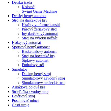
Detská jazda
Kolotoč
Swing Game Machine
Detský herný automat
Stroj na darčekové hry
Hračky vo forme kapsúl
Pásový žeriavový stroj
Iný darčekový automat
Stroj na výrobu nožníc
Hokejový automat
Športový herný automat
Basketbalový automat
Stroj na boxerské hry
Šípkový automat
Futbalový stôl
Simulátor
Dacing herný stroj
Simulátorový závodný stroj
Simulátorový strelecký stroj
Arkádová bojová hra
Strieľačka / vodný stroj
Lotériový stroj
Posunovač mincí
Časti stroja