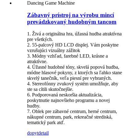
Zábavný prístroj na výrobu mincí
prevádzkovaný hudobným tancom
1. Živá a originálna hra, úžasná hudba atraktívna
pre všetkých.
2. 55-palcový HD LCD displej. Vám poskytne
vzrušujúci vizuálny zážitok
3. Módny vzhľad, farebné LED, krásne a
atraktívne.
4. Úžasné hudobné tóny, skvelá popová hudba,
módne hlasové pokyny, z ktorých sa ľahko stane
skvelý tanečník, veľa piesní pre vybraných.
4. Stereofónny zvukový systém umožňuje, aby
ste sa cítili skutočnejšie.
6. Podporovaná neskoršia aktualizácia,
poskytnutie najnovšieho programu a novej
hudby.
7. Oblek pre zábavné centrum, herné centrum,
nákupné centrum, park, rekreačné strediská,
tematický park atď.
dopyt
detail