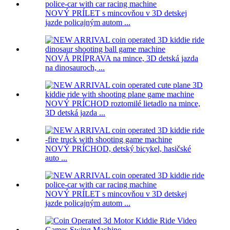
NOVÝ PRÍLET s mincovňou v 3D detskej
jazde policajným autom ...
NOVÁ PRÍPRAVA na mince, 3D detská jazda
na dinosauroch, ...
NOVÝ PRÍCHOD roztomilé lietadlo na mince,
3D detská jazda ...
NOVÝ PRÍCHOD, detský bicykel, hasičské
auto ...
NOVÝ PRÍLET s mincovňou v 3D detskej
jazde policajným autom ...