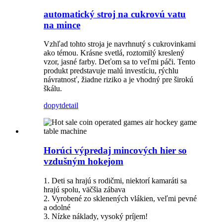
automatický stroj na cukrovú vatu
na mince
Vzhľad tohto stroja je navrhnutý s cukrovinkami
ako témou. Krásne svetlá, roztomilý kreslený
vzor, ​​jasné farby. Deťom sa to veľmi páči. Tento
produkt predstavuje malú investíciu, rýchlu
návratnosť, žiadne riziko a je vhodný pre širokú
škálu.
dopyt
detail
Horúci výpredaj mincových hier so
vzdušným hokejom
1. Deti sa hrajú s rodičmi, niektorí kamaráti sa
hrajú spolu, väčšia zábava
2. Vyrobené zo sklenených vlákien, veľmi pevné
a odolné
3. Nízke náklady, vysoký príjem!