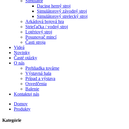
Simulátor
Dacing herný stroj
Simulátorový závodný stroj
Simulátorový strelecký stroj
Arkádová bojová hra
Strieľačka / vodný stroj
Lotériový stroj
Posunovač mincí
Časti stroja
Videá
Novinky
Časté otázky
O nás
Prehliadka továrne
Výstavná hala
Prípad a výstava
Osvedčenia
Balenie
Kontaktuj nás
Domov
Produkty
Kategórie