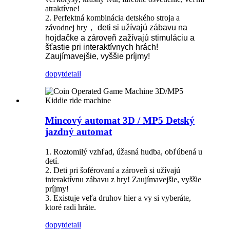
atraktívne!
2. Perfektná kombinácia detského stroja a
závodnej hry
，
deti si užívajú zábavu na
hojdačke a zároveň zažívajú stimuláciu a
šťastie pri interaktívnych hrách!
Zaujímavejšie, vyššie príjmy!
dopyt
detail
Mincový automat 3D / MP5 Detský
jazdný automat
1. Roztomilý vzhľad, úžasná hudba, obľúbená u
detí.
2. Deti pri šoférovaní a zároveň si užívajú
interaktívnu zábavu z hry! Zaujímavejšie, vyššie
príjmy!
3. Existuje veľa druhov hier a vy si vyberáte,
ktoré radi hráte.
dopyt
detail