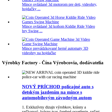
Mince ovládané 3d motorom pre deti, videohry,
hojdačky ...
Mince ovládané 3d koňom Kiddie Ride Video
hry Swing ...
Mince prevádzkované herné automaty 3D
videohry na hojdačke
Výrobky Factory - Čína Výrobcovia, dodávatelia
NOVÝ PRÍCHOD policajné auto s
detským jazdením na mince s
automobilovým závodným autom
1. Exkluzívny dizajn výrobkov, krásny a
veľkorysý, krásny tvar, farebné osvetlenie, veľmi