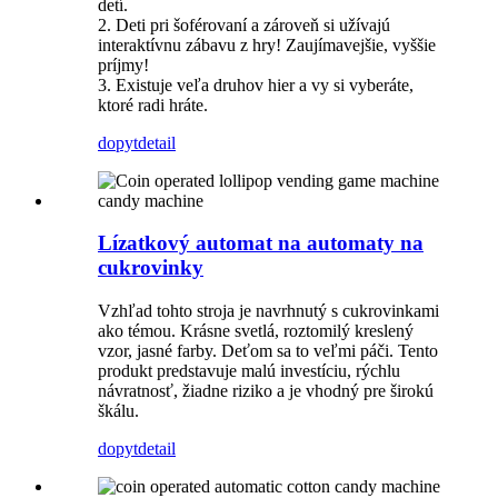
detí.
2. Deti pri šoférovaní a zároveň si užívajú
interaktívnu zábavu z hry! Zaujímavejšie, vyššie
príjmy!
3. Existuje veľa druhov hier a vy si vyberáte,
ktoré radi hráte.
dopyt
detail
Lízatkový automat na automaty na
cukrovinky
Vzhľad tohto stroja je navrhnutý s cukrovinkami
ako témou. Krásne svetlá, roztomilý kreslený
vzor, ​​jasné farby. Deťom sa to veľmi páči. Tento
produkt predstavuje malú investíciu, rýchlu
návratnosť, žiadne riziko a je vhodný pre širokú
škálu.
dopyt
detail