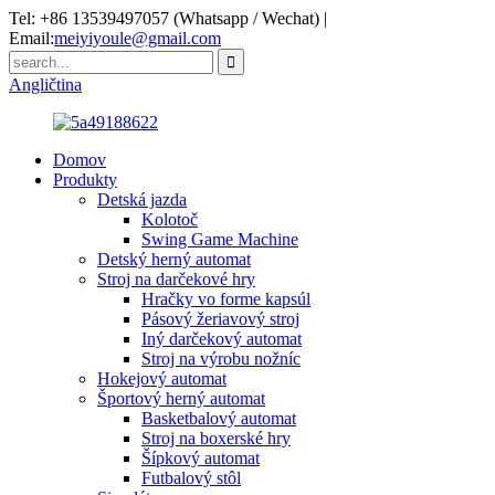
Tel: +86 13539497057 (Whatsapp / Wechat) |
Email:
meiyiyoule@gmail.com
Angličtina
Domov
Produkty
Detská jazda
Kolotoč
Swing Game Machine
Detský herný automat
Stroj na darčekové hry
Hračky vo forme kapsúl
Pásový žeriavový stroj
Iný darčekový automat
Stroj na výrobu nožníc
Hokejový automat
Športový herný automat
Basketbalový automat
Stroj na boxerské hry
Šípkový automat
Futbalový stôl